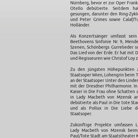
Nürnberg, bevor er zur Oper Frank
Otello debütierte. Seitdem ha
gesungen, darunter den Ring-Zyklu
und Peter Grimes sowie Calaf/Tu
Holländer.
Als Konzertsänger umfasst sein
Beethovens Sinfonie Nr. 9, Mende
Szenen, Schönbergs Gurrelieder s
Das Lied von der Erde. Er hat mit
und Regisseuren wie Christof Loy
Zu den jüngsten Höhepunkten z
Staatsoper Wien, Lohengrin beim T
an der Staatsoper Unter den Linde
mit der Dresdner Philharmonie. In
Kaiser in Die Frau ohne Schatten 
in Lady Macbeth von Mzensk an
debütierte als Paul in Die tote St
und als Pollux in Die Liebe d
Staatsoper.
Zukünftige Projekte umfassen L
Lady Macbeth von Mzensk beim 
Paul/Tote Stadt am Staatstheater K