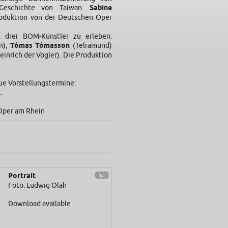
Geschichte von Taiwan.
Sabine
oduktion von der Deutschen Oper
. drei BOM-Künstler zu erleben:
n),
Tómas Tómasson
(Telramund)
einrich der Vogler). Die Produktion
.
e Vorstellungstermine:
.
Oper am Rhein
Portrait
Foto: Ludwig Olah
Download available