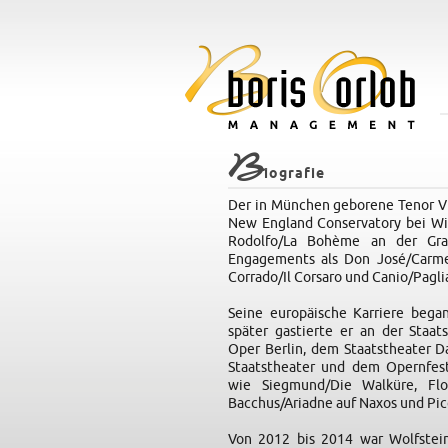
B
iografie
Der in München geborene Tenor Vi
New England Conservatory bei Wil
Rodolfo/La Bohème an der Gran
Engagements als Don José/Carmen,
Corrado/Il Corsaro und Canio/Pagl
Seine europäische Karriere bega
später gastierte er an der Staa
Oper Berlin, dem Staatstheater 
Staatstheater und dem Opernfest
wie Siegmund/Die Walküre, Flore
Bacchus/Ariadne auf Naxos und Pic
Von 2012 bis 2014 war Wolfstein