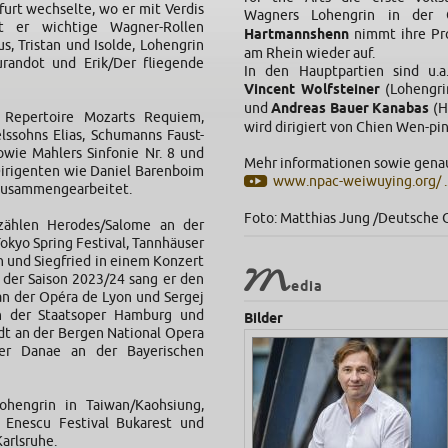
furt wechselte, wo er mit Verdis
Wagners Lohengrin in der 
t er wichtige Wagner-Rollen
Hartmannshenn
nimmt ihre Pr
s, Tristan und Isolde, Lohengrin
am Rhein wieder auf.
randot und Erik/Der fliegende
In den Hauptpartien sind u.a
Vincent Wolfsteiner
(Lohengri
und
Andreas Bauer Kanabas
(H
 Repertoire Mozarts Requiem,
wird dirigiert von Chien Wen-pin
lssohns Elias, Schumanns Faust-
owie Mahlers Sinfonie Nr. 8 und
Mehr informationen sowie genau
 Dirigenten wie Daniel Barenboim
www.npac-weiwuying.org/ ..
 zusammengearbeitet.
Foto: Matthias Jung /Deutsche 
ählen Herodes/Salome an der
okyo Spring Festival, Tannhäuser
n und Siegfried in einem Konzert
M
 der Saison 2023/24 sang er den
edia
an der Opéra de Lyon und Sergej
 der Staatsoper Hamburg und
Bilder
adt an der Bergen National Opera
er Danae an der Bayerischen
ohengrin in Taiwan/Kaohsiung,
Enescu Festival Bukarest und
arlsruhe.