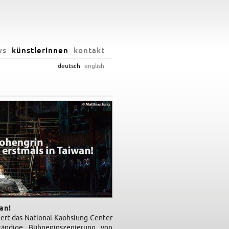
ws
künstlerInnen
kontakt
deutsch
english
an!
ert das National Kaohsiung Center
ständige Bühneninszenierung von