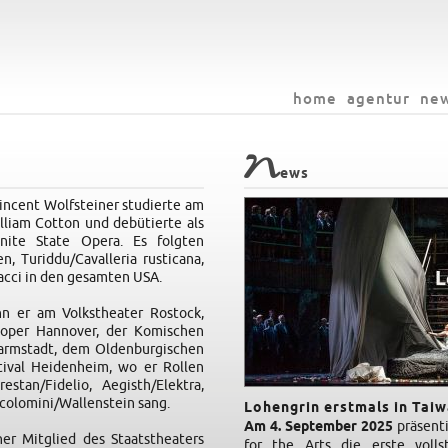
home
agentur
ne
N
ews
ncent Wolfsteiner studierte am
liam Cotton und debütierte als
ite State Opera. Es folgten
 Turiddu/Cavalleria rusticana,
iacci in den gesamten USA.
nn er am Volkstheater Rostock,
tsoper Hannover, der Komischen
Darmstadt, dem Oldenburgischen
ival Heidenheim, wo er Rollen
stan/Fidelio, Aegisth/Elektra,
colomini/Wallenstein sang.
Lohengrin erstmals in Taiw
Am 4. September 2025
präsenti
er Mitglied des Staatstheaters
for the Arts die erste voll