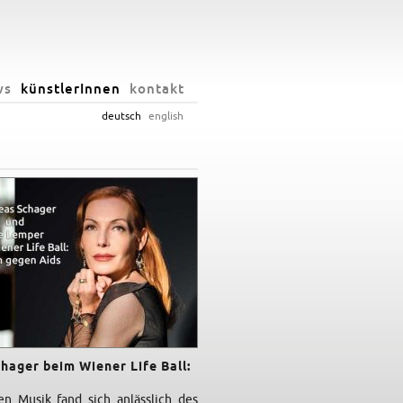
ws
künstlerInnen
kontakt
deutsch
english
hager beim Wiener Life Ball:
en Musik fand sich anlässlich des