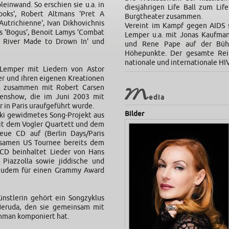
einwand. So erschien sie u.a. in
diesjährigen Life Ball zum Li
ooks', Robert Altmans 'Pret A
Burgtheater zusammen.
’Autrichienne', Ivan Dikhovichnis
Vereint im Kampf gegen AIDS 
 'Bogus', Benoit Lamys 'Combat
Lemper u.a. mit Jonas Kaufman
A River Made to Drown In' und
und Rene Pape auf der Büh
Höhepunkte. Der gesamte Rein
nationale und internationale HIV
Lemper mit Liedern von Astor
ler und ihren eigenen Kreationen
el zusammen mit Robert Carsen
M
enshow, die im Juni 2003 mit
edia
 in Paris uraufgeführt wurde.
Bilder
ski gewidmetes Song-Projekt aus
t dem Vogler Quartett und dem
eue CD auf (Berlin Days/Paris
insamen US Tournee bereits dem
 CD beinhaltet Lieder von Hans
d Piazzolla sowie jiddische und
 zudem für einen Grammy Award
nstlerin gehört ein Songzyklus
Neruda, den sie gemeinsam mit
nman komponiert hat.