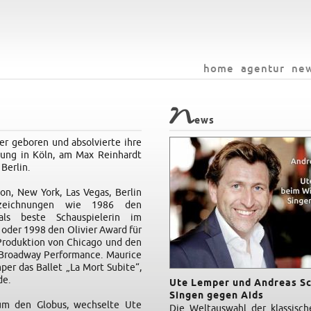
home
agentur
ne
N
ews
r geboren und absolvierte ihre
ldung in Köln, am Max Reinhardt
 Berlin.
on, New York, Las Vegas, Berlin
zeichnungen wie 1986 den
als beste Schauspielerin im
 oder 1998 den Olivier Award für
 Produktion von Chicago und den
 Broadway Performance. Maurice
per das Ballet „La Mort Subite“,
de.
Ute Lemper und Andreas Sc
Singen gegen Aids
m den Globus, wechselte Ute
Die Weltauswahl der klassisch