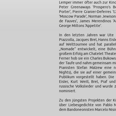
Lemper immer öfter auch zur Kinol
Peter Greenaways 'Prospero’s B
Porter', Pierre Granier-Deferres 'L
'Moscow Parade', Norman Jewisons
de Fauves', James Merendinos '
George Miltons 'Appetite'.
In den letzten Jahren war Ute 
Piazzolla, Jacques Brel, Hanns Eis
auf Welttournee und hat parall
„Nomade“ entwickelt, eine Bühn
großem Erfolg am Chatelet Theater
Ferner hob sie ein Charles Bukow
der Taufe und nahm gemeinsam mi
Pianisten Stefan Malzew eine n
Nights), die sie auf einer geme
Publikum vorgestellt haben. Die
Eisler, Kurt Weill, Brel, Piaf un
russische Volkslieder und wurde
nominiert.
Zu den jüngsten Projekten der Kü
über Liebesgedichte von Pablo 
dem Bandoneonisten Marcelo Nisi