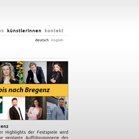
ws
künstlerInnen
kontakt
deutsch
english
genz
er Highlights der Festspiele wird
ige geplante Aufführungsserie des