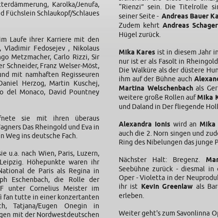
terdämmerung, Karolka/Jenufa,
“Rienzi” sein. Die Titelrolle s
nd Füchslein Schlaukopf/Schlaues
seiner Seite -
Andreas Bauer K
Zudem kehrt
Andreas Schager
Hügel zurück.
m Laufe ihrer Karriere mit den
 Vladimir Fedosejev , Nikolaus
Mika Kares
ist in diesem Jahr in
ngo Metzmacher, Carlo Rizzi, Sir
nur ist er als Fasolt in Rheingo
er Schneider, Franz Welser-Möst,
Die Walküre als der düstere Hu
 und mit namhaften Regisseuren
ihm auf der Bühne auch
Alexan
Daniel Herzog, Martin Kuschej,
Martina Welschenbach
als Ger
arlo del Monaco, David Pountney
weitere große Rollen auf
Mika 
und Daland in Der fliegende Hol
fnete sie mit ihren überaus
Alexandra Ionis
wird an
Mika
Wagners Das Rheingold und Eva in
auch die 2. Norn singen und zude
n Weg ins deutsche Fach.
Ring des Nibelungen das junge 
e u.a. nach Wien, Paris, Luzern,
Nächster Halt: Bregenz.
Ma
 Leipzig. Höhepunkte waren ihr
Seebühne zurück - diesmal in 
ational de Paris als Regina in
Oper - Violetta in der Neuprodu
ph Eschenbach, die Rolle der
ihr ist
Kevin Greenlaw
als Bar
F unter Cornelius Meister im
erleben.
ì fan tutte in einer konzertanten
h, Tatjana/Eugen Onegin in
Weiter geht's zum Savonlinna Op
gen mit der Nordwestdeutschen