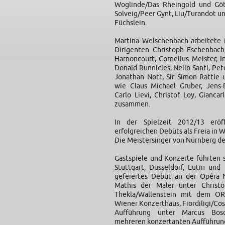
Woglinde/Das Rheingold und Göt
Solveig/Peer Gynt, Liu/Turandot u
Füchslein.
Martina Welschenbach arbeitete i
Dirigenten Christoph Eschenbach,
Harnoncourt, Cornelius Meister, I
Donald Runnicles, Nello Santi, Pet
Jonathan Nott, Sir Simon Rattle
wie Claus Michael Gruber, Jens-
Carlo Lievi, Christof Loy, Gianc
zusammen.
In der Spielzeit 2012/13 eröf
erfolgreichen Debüts als Freia in 
Die Meistersinger von Nürnberg de
Gastspiele und Konzerte führten si
Stuttgart, Düsseldorf, Eutin und
gefeiertes Debüt an der Opéra N
Mathis der Maler unter Christo
Thekla/Wallenstein mit dem OR
Wiener Konzerthaus, Fiordiligi/Cos
Aufführung unter Marcus Bosc
mehreren konzertanten Aufführun