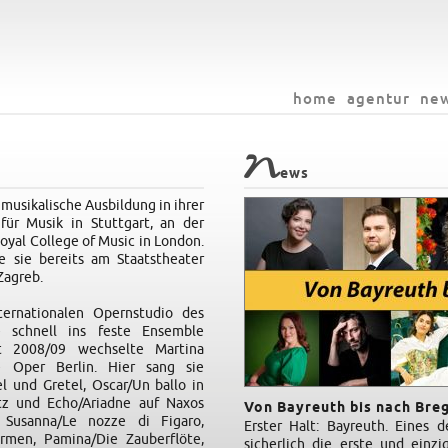
home
agentur
ne
N
ews
musikalische Ausbildung in ihrer
ür Musik in Stuttgart, an der
oyal College of Music in London.
e sie bereits am Staatstheater
Zagreb.
ernationalen Opernstudio des
 schnell ins feste Ensemble
t 2008/09 wechselte Martina
 Oper Berlin. Hier sang sie
 und Gretel, Oscar/Un ballo in
tz und Echo/Ariadne auf Naxos
Von Bayreuth bis nach Bre
 Susanna/Le nozze di Figaro,
Erster Halt: Bayreuth. Eines d
armen, Pamina/Die Zauberflöte,
sicherlich die erste und einz