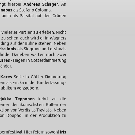
ingt hierbei
Andreas Schager
. An
anabas
als Stefano Colonna.
auch als Parsifal auf den Grünen
 vielerlei Partien zu erleben. Nicht
ld zu sehen, auch wird er in Wagners
nding auf der Bühne stehen. Neben
dra Ionis
als Siegrune und erstmals
hilde. Daneben warten noch zwei
Kares
- Hagen in Götterdämmerung
länder.
 Kares
Seite in Götterdämmerung
m als Fricka in der Kinderfassung -
Publikum verzaubern.
rjukka Tepponen
kehrt an die
einer der ikonischsten Rollen der
ktion von Verdis La Traviata. Neben
on Douphol in der Produktion zu
ernfestival. Hier feiern sowohl
Iris