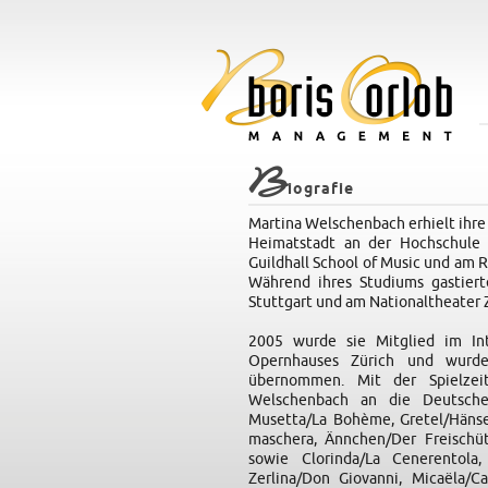
B
iografie
Martina Welschenbach erhielt ihre 
Heimatstadt an der Hochschule f
Guildhall School of Music und am R
Während ihres Studiums gastiert
Stuttgart und am Nationaltheater 
2005 wurde sie Mitglied im Int
Opernhauses Zürich und wurde
übernommen. Mit der Spielzei
Welschenbach an die Deutsche
Musetta/La Bohème, Gretel/Hänsel
maschera, Ännchen/Der Freischü
sowie Clorinda/La Cenerentola,
Zerlina/Don Giovanni, Micaëla/C