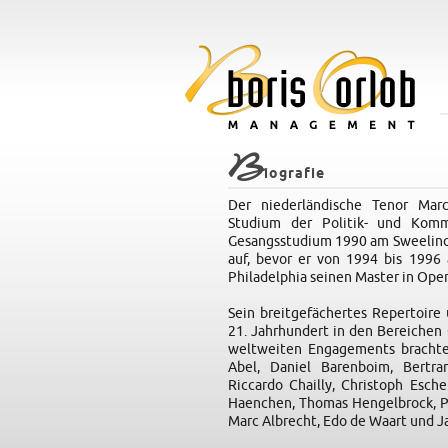
B
iografie
Der niederländische Tenor Mar
Studium der Politik- und Kommu
Gesangsstudium 1990 am Sweelinc
auf, bevor er von 1994 bis 1996 
Philadelphia seinen Master in Ope
Sein breitgefächertes Repertoire
21. Jahrhundert in den Bereichen 
weltweiten Engagements brachte
Abel, Daniel Barenboim, Bertra
Riccardo Chailly, Christoph Esch
Haenchen, Thomas Hengelbrock, Phi
Marc Albrecht, Edo de Waart und 