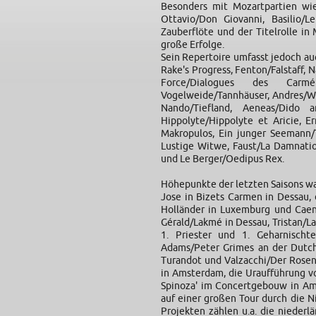
Besonders mit Mozartpartien wie
Ottavio/Don Giovanni, Basilio/L
Zauberflöte und der Titelrolle in 
große Erfolge.
Sein Repertoire umfasst jedoch a
Rake's Progress, Fenton/Falstaff, 
Force/Dialogues des Carm
Vogelweide/Tannhäuser, Andres/Wo
Nando/Tiefland, Aeneas/Dido a
Hippolyte/Hippolyte et Aricie, E
Makropulos, Ein junger Seemann/T
Lustige Witwe, Faust/La Damnatio
und Le Berger/Oedipus Rex.
Höhepunkte der letzten Saisons wa
Jose in Bizets Carmen in Dessau, 
Holländer in Luxemburg und Caen
Gérald/Lakmé in Dessau, Tristan/La
1. Priester und 1. Geharnischt
Adams/Peter Grimes an der Dutch
Turandot und Valzacchi/Der Rosen
in Amsterdam, die Uraufführung v
Spinoza' im Concertgebouw in A
auf einer großen Tour durch die N
Projekten zählen u.a. die niederlä