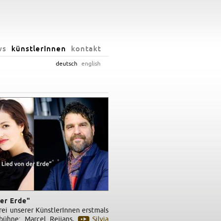
ws
künstlerInnen
kontakt
deutsch
english
der Erde"
rei unserer KünstlerInnen erstmals
bühne: Marcel Reijans,
Silvia