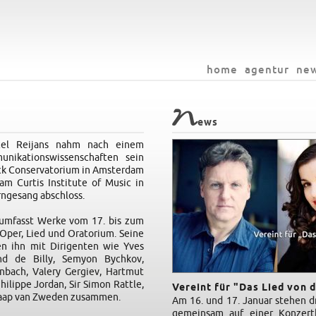
home
agentur
ne
N
ews
cel Reijans nahm nach einem
nikationswissenschaften sein
k Conservatorium in Amsterdam
am Curtis Institute of Music in
rngesang abschloss.
 umfasst Werke vom 17. bis zum
Oper, Lied und Oratorium. Seine
n ihn mit Dirigenten wie Yves
nd de Billy, Semyon Bychkov,
enbach, Valery Gergiev, Hartmut
lippe Jordan, Sir Simon Rattle,
Vereint für "Das Lied von 
Jaap van Zweden zusammen.
Am 16. und 17. Januar stehen d
gemeinsam auf einer Konzert