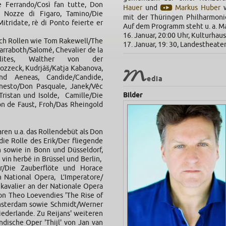
 Ferrando/Così fan tutte, Don
Hauer
und
Markus Huber
w
e Nozze di Figaro, Tamino/Die
mit der Thüringen Philharmoni
Mitridate, rè di Ponto feierte er
Auf dem Programm steht u. a. Ma
16. Januar, 20:00 Uhr, Kulturhau
uch Rollen wie Tom Rakewell/The
17. Januar, 19: 30, Landestheater
Narraboth/Salomé, Chevalier de la
élites, Walther von der
zzeck, Kudrjáš/Katja Kabanova,
M
nd Aeneas, Candide/Candide,
edia
rnesto/Don Pasquale, Janek/Vêc
Bilder
ristan und Isolde, Camille/Die
n de Faust, Froh/Das Rheingold
ren u.a. das Rollendebüt als Don
die Rolle des Erik/Der fliegende
 sowie in Bonn und Düsseldorf,
 vin herbé in Brüssel und Berlin,
er/Die Zauberflöte und Horace
 National Opera, L’Imperatore/
kavalier an der Nationale Opera
on Theo Loevendies 'The Rise of
msterdam sowie Schmidt/Werner
iederlande. Zu Reijans' weiteren
ndische Oper 'Thijl' von Jan van