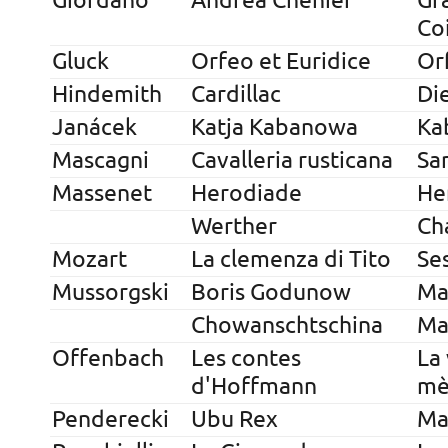
Giordano
Andrea Chénier
Gr
Co
Gluck
Orfeo et Euridice
Or
Hindemith
Cardillac
Di
Janácek
Katja Kabanowa
Ka
Mascagni
Cavalleria rusticana
Sa
Massenet
Herodiade
He
Werther
Ch
Mozart
La clemenza di Tito
Se
Mussorgski
Boris Godunow
Ma
Chowanschtschina
Ma
Offenbach
Les contes
La 
d'Hoffmann
mè
Penderecki
Ubu Rex
Ma