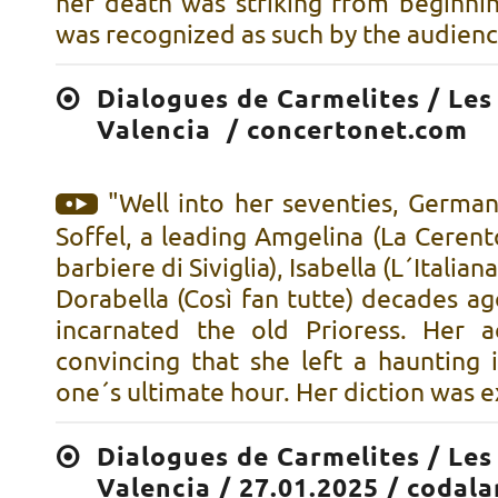
her death was striking from beginni
was recognized as such by the audien
Dialogues de Carmelites / Les
Valencia / concertonet.com
"Well into her seventies, Germa
Soffel, a leading Amgelina (La Cerentol
barbiere di Siviglia), Isabella (L´Italian
Dorabella (Così fan tutte) decades ag
incarnated the old Prioress. Her 
convincing that she left a haunting 
one´s ultimate hour. Her diction was exc
Dialogues de Carmelites / Les
Valencia / 27.01.2025 / codala