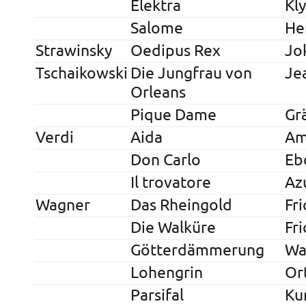
Elektra
Kl
Salome
He
Strawinsky
Oedipus Rex
Jo
Tschaikowski
Die Jungfrau von
Je
Orleans
Pique Dame
Gr
Verdi
Aida
Am
Don Carlo
Eb
Il trovatore
Az
Wagner
Das Rheingold
Fri
Die Walküre
Fri
Götterdämmerung
Wa
Lohengrin
Or
Parsifal
Ku