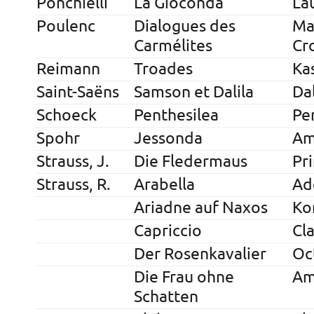
Ponchielli
La Gioconda
La
Poulenc
Dialogues des
Ma
Carmélites
Cr
Reimann
Troades
Ka
Saint-Saëns
Samson et Dalila
Dal
Schoeck
Penthesilea
Pe
Spohr
Jessonda
Am
Strauss, J.
Die Fledermaus
Pr
Strauss, R.
Arabella
Ad
Ariadne auf Naxos
Ko
Capriccio
Cl
Der Rosenkavalier
Oc
Die Frau ohne
A
Schatten