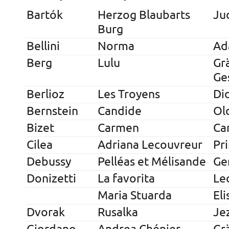
Bartók
Herzog Blaubarts
Ju
Burg
Bellini
Norma
Ad
Berg
Lulu
Gr
Ge
Berlioz
Les Troyens
Di
Bernstein
Candide
Ol
Bizet
Carmen
Ca
Cilea
Adriana Lecouvreur
Pr
Debussy
Pelléas et Mélisande
Ge
Donizetti
La favorita
Le
Maria Stuarda
El
Dvorak
Rusalka
Je