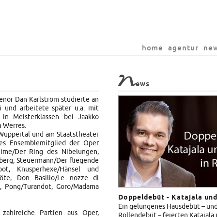
home
agentur
ne
N
ews
enor Dan Karlström studierte an
i und arbeitete später u.a. mit
 in Meisterklassen bei Jaakko
h Werres.
Wuppertal und am Staatstheater
tes Ensemblemitglied der Oper
Mime/Der Ring des Nibelungen,
berg, Steuermann/Der fliegende
rbot, Knusperhexe/Hänsel und
löte, Don Basilio/Le nozze di
ca, Pong/Turandot, Goro/Madama
Doppeldebüt - Katajala un
Ein gelungenes Hausdebüt – und 
 zahlreiche Partien aus Oper,
Rollendebüt – feierten Katajal