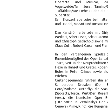
Operette und Musical, d
Vogelweide/Tannhäuser, Tamino/D
Truffaldino/Die Liebe zu den drei
Superstar.
Sein Konzertrepertoire beinhalte
und Händel, Mozart und Rossini, B
Dan Karlström arbeitete mit Diri
Weikert, Asher Fisch, Sakari Oramo,
und Christoph Gedschold sowie mit
Claus Guth, Robert Carsen und Fr
In den vergangenen Spielze
Ensemblemitglied der Oper Leipzi
Tosca, Veit in der Neuproduktion 
Hexe in Hänsel und Gretel, Roderi
Boles in Peter Grimes sowie al
erleben.
Gastengagements führten ihn a
Semperoper Dresden (Don Ba
Goro/Madama Butterfly), die Staa
(Spoletta/Tosca, Wirt/Der Rosenk
West), die Komische Oper Be
(Titelpartie in Zemlinskys Der
Genève (Mime/Ring), die Hungaria