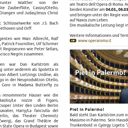
arunter Walther von der
am Teatro dell’Opera di Roma. A
ie Zauberflöte, Cassio/Otello,
beiden Künstler am
04.03., 06.0
 Orangen und Judas/Jesus Christ
und bringen unter der Regie vo
auf Naxos zum Leben.
t Schlüsselwerke von J.S. Bach
Die musikalische Leitung liegt 
eethoven und Orff.
Weitere Informationen und Term
genten wie Marc Albrecht, Ralf
www.operaroma.it
 Patrick Fournillier, Ulf Schirmer
 Regisseuren wie Peter Sellars,
ancisco Negrín zusammen.
iten war Dan Karlström als
g unter anderem als Spoletta in
von Albert Lortzings Undine, als
go in der Neuproduktion Otello,
s Goro in Madama Butterfly zu
n renommierte Häuser wie die
silio/Le nozze di Figaro,
tsoper Unter den Linden Berlin
Piet in Palermo!
avalier, Harry/La fanciulla del
Bald steht Dan Karlström zum e
rlin, das Theater Chemnitz
Massimo in Palermo. Sein Hausdeb
 Zwerg), das Grand Théâtre de
Trunkenbold in György Ligetis 
n State Opera in Budapest sowie