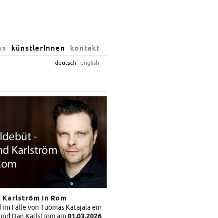
ws
künstlerInnen
kontakt
deutsch
english
d Karlström in Rom
im Falle von Tuomas Katajala ein
a und Dan Karlström am
01.03.2026