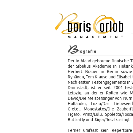
B
iografie
Der in Åland geborene finnische T
der Sibelius Akademie in Helsink
Herbert Brauer in Berlin sowie
Ryhänen, Tom Krause und Elisabet
Nach ersten Festengagements in 
Darmstadt, ist er seit 2001 fes
Leipzig, an der er Rollen wie 
David/Die Meistersinger von Nürn
Holländer, Luzio/Das Liebesve
Gretel, Monostatos/Die Zauberf
Figaro, Prinz/Lulu, Spoletta/Tos
Butterfly und Jäger/Rusalka singt.
Ferner umfasst sein Repertoire