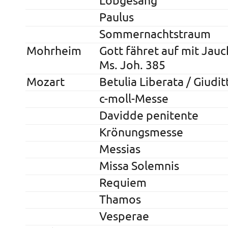
Lobgesang
Paulus
Sommernachtstraum
Mohrheim
Gott fähret auf mit Jau
Ms. Joh. 385
Mozart
Betulia Liberata / Giudit
c-moll-Messe
Davidde penitente
Krönungsmesse
Messias
Missa Solemnis
Requiem
Thamos
Vesperae