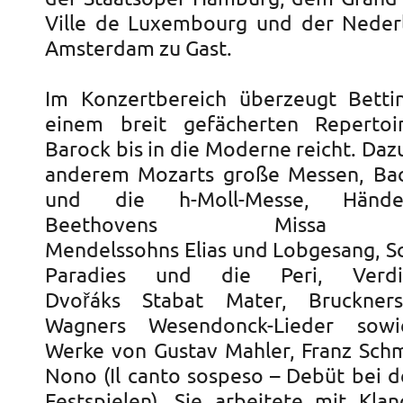
Ville de Luxembourg und der Neder
Amsterdam zu Gast.
Im Konzertbereich überzeugt Betti
einem breit gefächerten Reperto
Barock bis in die Moderne reicht. Daz
anderem Mozarts große Messen, Bac
und die h-Moll-Messe, Händel
Beethovens Missa so
Mendelssohns Elias und Lobgesang, 
Paradies und die Peri, Verdi
Dvořáks Stabat Mater, Bruckne
Wagners Wesendonck-Lieder sowi
Werke von Gustav Mahler, Franz Schm
Nono (Il canto sospeso – Debüt bei d
Festspielen). Sie arbeitete mit Kla