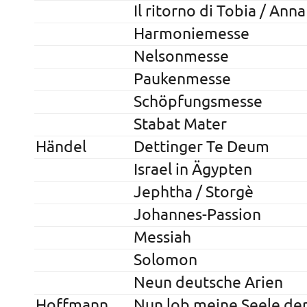
Il ritorno di Tobia / Anna
Harmoniemesse
Nelsonmesse
Paukenmesse
Schöpfungsmesse
Stabat Mater
Händel
Dettinger Te Deum
Israel in Ägypten
Jephtha / Storgè
Johannes-Passion
Messiah
Solomon
Neun deutsche Arien
Hoffmann
Nun lob meine Seele de