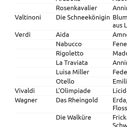
Rosenkavalier
Anni
Valtinoni
Die Schneekönigin
Blum
aus 
Verdi
Aida
Amne
Nabucco
Fene
Rigoletto
Mad
La Traviata
Anni
Luisa Miller
Fede
Otello
Emil
Vivaldi
L'Olimpiade
Licid
Wagner
Das Rheingold
Erda,
Flos
Die Walküre
Frick
Schw