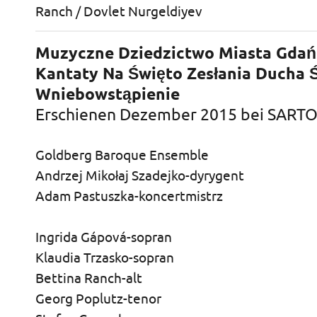
Ranch / Dovlet Nurgeldiyev
Muzyczne Dziedzictwo Miasta Gdań
Kantaty Na Święto Zesłania Ducha 
Wniebowstąpienie
Erschienen Dezember 2015 bei SART
Goldberg Baroque Ensemble
Andrzej Mikołaj Szadejko-dyrygent
Adam Pastuszka-koncertmistrz
Ingrida Gápová-sopran
Klaudia Trzasko-sopran
Bettina Ranch-alt
Georg Poplutz-tenor