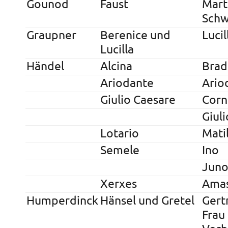
Gounod
Faust
Mart
Schw
Graupner
Berenice und
Lucil
Lucilla
Händel
Alcina
Bra
Ariodante
Ario
Giulio Caesare
Corn
Giul
Lotario
Mati
Semele
Ino
Jun
Xerxes
Amas
Humperdinck
Hänsel und Gretel
Gert
Frau 