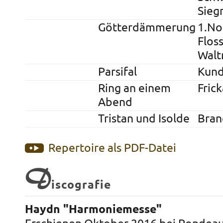
Sieg
Götterdämmerung
1.No
Floss
Walt
Parsifal
Kund
Ring an einem
Fric
Abend
Tristan und Isolde
Bran
Repertoire als PDF-Datei
D
iscografie
Haydn "Harmoniemesse"