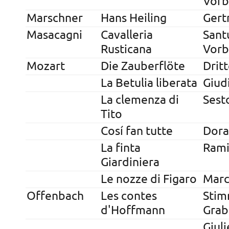
Vorb
Marschner
Hans Heiling
Gert
Masacagni
Cavalleria
Sant
Rusticana
Vorb
Mozart
Die Zauberflöte
Drit
La Betulia liberata
Giud
La clemenza di
Sest
Tito
Cosí fan tutte
Dora
La finta
Rami
Giardiniera
Le nozze di Figaro
Marc
Offenbach
Les contes
Stim
d'Hoffmann
Grab
Giuli