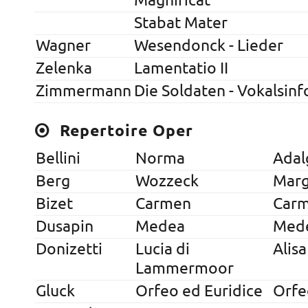
Magnificat
Stabat Mater
Wagner
Wesendonck - Lieder
Zelenka
Lamentatio II
Zimmermann
Die Soldaten - Vokalsinf
Repertoire Oper
Bellini
Norma
Adal
Berg
Wozzeck
Marg
Bizet
Carmen
Car
Dusapin
Medea
Med
Donizetti
Lucia di
Alisa
Lammermoor
Gluck
Orfeo ed Euridice
Orfe