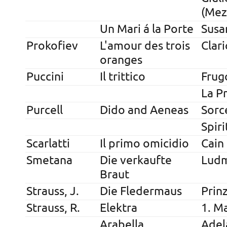
(Mez
Un Mari á la Porte
Susa
Prokofiev
L'amour des trois
Clari
oranges
Puccini
Il trittico
Frug
La P
Purcell
Dido and Aeneas
Sorc
Spiri
Scarlatti
Il primo omicidio
Cain
Smetana
Die verkaufte
Ludm
Braut
Strauss, J.
Die Fledermaus
Prin
Strauss, R.
Elektra
1. M
Arabella
Adel